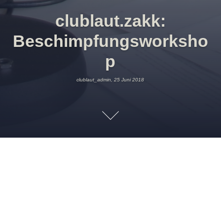
clublaut.zakk:
Beschimpfungsworksho
p
clublaut_admin, 25 Juni 2018
25 JUNI 2018
CLUBLAUT_ADMIN
UNCATEGORIZED
Es geht los!
Alle die Lust haben können mit uns eine eloquente,