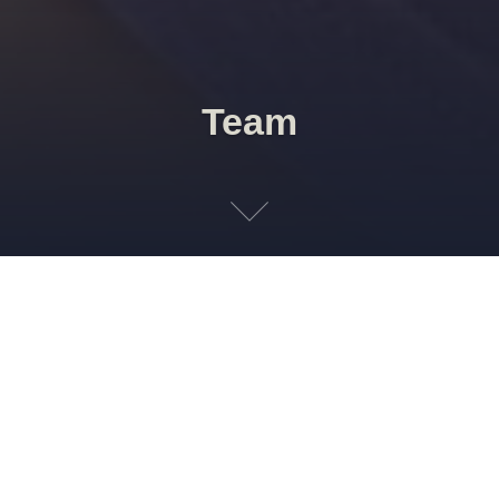
Team
Verena Meis, 1982 in Mönchengladbach geboren, lebt und
arbeitet in Düsseldorf. Sie ist promovierte
Literaturwissenschaftlerin und als wissenschaftliche
Mitarbeiterin am Institut für Germanistik an der Heinrich-
Heine-Universität Düsseldorf tätig. Ihre
Forschungsschwerpunkte sind Gegenwartsliteratur und -
theater, Performance, Popkultur und Mensch-Tier-
Relationen. Als Begründerin des Qualleninstituts erforscht
sie das diaphane Wesen als mediale, ästhetische und